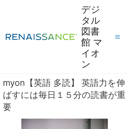
Skip
Main
デジ
to
content
Men
タル
図書
館 マ
イオ
ン
myon【英語 多読】 英語力を伸
ばすには毎日１５分の読書が重
要