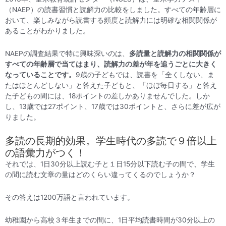
（NAEP）の読書習慣と読解力の比較をしました。すべての年齢層に
おいて、楽しみながら読書する頻度と読解力には明確な相関関係が
あることがわかりました。
NAEPの調査結果で特に興味深いのは、
多読量と読解力の相関関係が
すべての年齢層で当てはまり、読解力の差が年を追うごとに大きく
なっていることです。
9歳の子どもでは、読書を「全くしない、ま
たはほとんどしない」と答えた子どもと、「ほぼ毎日する」と答え
た子どもの間には、18ポイントの差しかありませんでした。しか
し、13歳では27ポイント、17歳では30ポイントと、さらに差が広が
りました。
多読の長期的効果。学生時代の多読で９倍以上
の語彙力がつく！
それでは、1日30分以上読む子と１日15分以下読む子の間で、学生
の間に読む文章の量はどのくらい違ってくるのでしょうか？
その答えは1200万語と言われています。
幼稚園から高校３年生までの間に、1日平均読書時間が30分以上の