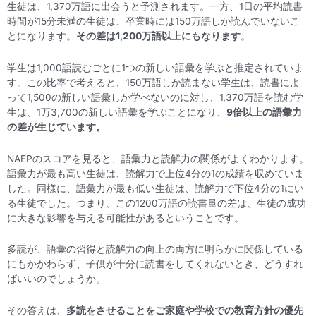
生徒は、1,370万語に出会うと予測されます。一方、1日の平均読書
時間が15分未満の生徒は、卒業時には150万語しか読んでいないこ
とになります。
その差は1,200万語以上にもなります
。
学生は1,000語読むごとに1つの新しい語彙を学ぶと推定されていま
す。この比率で考えると、150万語しか読まない学生は、読書によ
って1,500の新しい語彙しか学べないのに対し、1,370万語を読む学
生は、1万3,700の新しい語彙を学ぶことになり、
9倍以上の語彙力
の差が生じています。
NAEPのスコアを見ると、語彙力と読解力の関係がよくわかります。
語彙力が最も高い生徒は、読解力で上位4分の1の成績を収めていま
した。同様に、語彙力が最も低い生徒は、読解力で下位4分の1にい
る生徒でした。つまり、この1200万語の読書量の差は、生徒の成功
に大きな影響を与える可能性があるということです。
多読が、語彙の習得と読解力の向上の両方に明らかに関係している
にもかかわらず、子供が十分に読書をしてくれないとき、どうすれ
ばいいのでしょうか。
その答えは、
多読をさせることをご家庭や学校での教育方針の優先