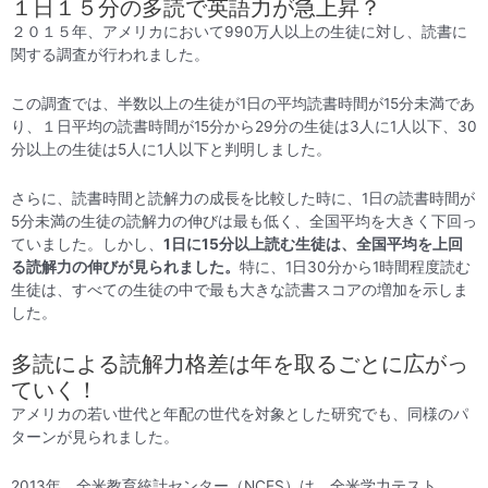
１日１５分の多読で英語力が急上昇？
２０１５年、アメリカにおいて990万人以上の生徒に対し、読書に
関する調査が行われました。
この調査では、半数以上の生徒が1日の平均読書時間が15分未満であ
り、１日平均の読書時間が15分から29分の生徒は3人に1人以下、30
分以上の生徒は5人に1人以下と判明しました。
さらに、読書時間と読解力の成長を比較した時に、1日の読書時間が
5分未満の生徒の読解力の伸びは最も低く、全国平均を大きく下回っ
ていました。しかし、
1日に15分以上読む生徒は、全国平均を上回
る読解力の伸びが見られました。
特に、1日30分から1時間程度読む
生徒は、すべての生徒の中で最も大きな読書スコアの増加を示しま
した。
多読による読解力格差は年を取るごとに広がっ
ていく！
アメリカの若い世代と年配の世代を対象とした研究でも、同様のパ
ターンが見られました。
2013年、全米教育統計センター（NCES）は、全米学力テスト