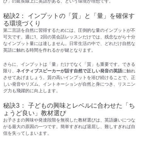
び」の延長線上に英語がある、という環境が理想です。
秘訣2： インプットの「質」と「量」を確保す
る環境づくり
第二言語を自然に習得するためには、圧倒的な量のインプットが不
可欠です。週に1、2回の英会話レッスンだけでは、残念ながら十分
なインプット量には達しません。日常生活の中で、どれだけ自然な
英語に触れる時間を作れるかが鍵となります。
さらに、インプットは「量」だけでなく「質」も重要です。できる
限り、
ネイティブスピーカーが話す自然で正しい発音の英語
に触れ
させてあげましょう。質の高いインプットを浴び続けることで、正
しい発音やリズム、イントネーションが自然と身につき、リスニン
グ力も飛躍的に向上します。
秘訣3： 子どもの興味とレベルに合わせた「ち
ょうど良い」教材選び
お子さまの興味や発達段階を無視した教材選びは、英語嫌いにつな
がる最大の原因の一つです。簡単すぎれば退屈し、難しすぎれば自
信を失ってしまいます。