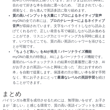
合わせて好きな本を自由に選べるため、「読まされている」
感覚なく、自ら進んで英語多読に取り組めます。
質の高いインプットを大量に！プロによるネイティブ音声
myONの全ての本には、
プロのナレーターによるネイティブ
音声
が収録されています。文字をハイライトしながら読み上
げてくれるので、正しい発音を耳で確認しながら読み進める
ことができ、リスニング力とリーディング力を同時に鍛えま
す。いつでもどこでも、質の高い英語のシャワーを浴びるこ
とが可能です。
「ちょうど良い」をAIが発見！パーソナライズ機能
myONの最大の特徴は、AIによるパーソナライズ機能です。
最初のレベルチェックテストの結果や読書履歴に基づき、AI
がお子さまの英語レベルと興味に合った「次におすすめの
本」を自動で提案します。保護者の方が難しい本を探す手間
なく、常にお子さまにとって
最適なレベルの英語学習
を続け
ることができます。
まとめ
バイリンガル教育を成功させるためには、無理強いをせず、お子さ
まが「楽しい」と感じる環境で、質の高い英語インプットを大量に