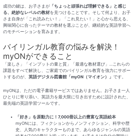
成功の鍵は、お子さまが
「ちょっと頑張れば理解できる」と感じ
る、絶妙なレベルの教材
を見つけることです。そして何より、お子
さま自身が「これ読みたい！」「これ見たい！」と心から思える、
興味関心に合ったテーマの教材を選ぶことが、継続的な英語学習へ
のモチベーションを育みます。
バイリンガル教育の悩みを解決！
myONができること
「楽しさ」「インプットの量と質」「最適な教材選び」…これらの
課題をすべて解決し、ご家庭でのバイリンガル教育を強力にサポー
トするのが、
英語デジタル図書館「myON（マイオン）」
です。
myONは、ただの電子書籍サービスではありません。お子さま一人
ひとりに寄り添い、英語力を最大限に引き出すために設計された、
最先端の英語学習ツールです。
「好き」を原動力に！7,000冊以上の豊富な英語絵本
myONには、フィクションからノンフィクション、科学や歴
史、人気のキャラクターものまで、あらゆるジャンルの英語
絵本が7,000冊以上揃っています。お子さまは自分の興味に