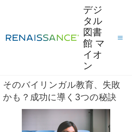
Skip
Main
デジ
to
content
Men
タル
図書
館 マ
イオ
ン
そのバイリンガル教育、失敗
かも？成功に導く3つの秘訣